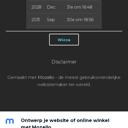
2028
Dec
31e om 16:48
2031
Sep
30e om 18:56
Wicca
Disclaimer
Gemaakt met
Mozello
- de meest gebruiksvriendelijke
websitemaker ter wereld.
Ontwerp je website of online winkel
met Mozello.