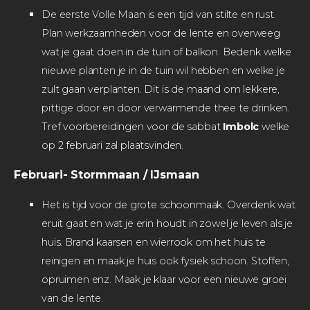
De eerste Volle Maan is een tijd van stilte en rust.
Plan werkzaamheden voor de lente en overweeg
wat je gaat doen in de tuin of balkon. Bedenk welke
nieuwe planten je in de tuin wil hebben en welke je
zult gaan verplanten. Dit is de maand om lekkere,
pittige door en door verwarmende thee te drinken.
Tref voorbereidingen voor de sabbat
Imbolc
welke
op 2 februari zal plaatsvinden.
Februari- Stormmaan / IJsmaan
Het is tijd voor de grote schoonmaak. Overdenk wat
eruit gaat en wat je erin houdt in zowel je leven als je
huis. Brand kaarsen en wierrook om het huis te
reinigen en maak je huis ook fysiek schoon. Stoffen,
opruimen enz. Maak je klaar voor een nieuwe groei
van de lente.