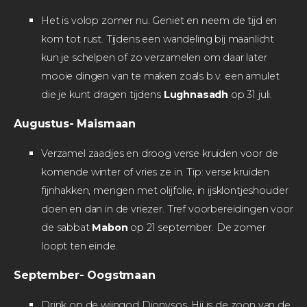
Het is volop zomer nu. Geniet en neem de tijd en
kom tot rust. Tijdens een wandeling bij maanlicht
kun je schelpen of zo verzamelen om daar later
mooie dingen van te maken zoals b.v. een amulet
die je kunt dragen tijdens
Lughnasadh
op 31 juli.
Augustus- Maismaan
Verzamel zaadjes en droog verse kruiden voor de
komende winter of vries ze in. Tip: verse kruiden
fijnhakken, mengen met olijfolie, in ijsklontjeshouder
doen en dan in de vriezer. Tref voorbereidingen voor
de sabbat
Mabon
op 21 september. De zomer
loopt ten einde.
September- Oogstmaan
Drink op de wijngod Dionysos. Hij is de zoon van de