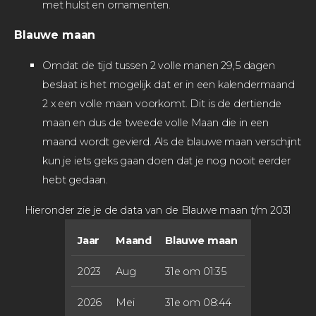
met hulst en ornamenten.
Blauwe maan
Omdat de tijd tussen 2 volle manen 29,5 dagen
beslaat is het mogelijk dat er in een kalendermaand
2 x een volle maan voorkomt.
Dit is de dertiende
maan en dus de tweede volle Maan die in een
maand wordt gevierd. Als de blauwe maan verschijnt
kun je iets geks gaan doen dat je nog nooit eerder
hebt gedaan.
Hieronder zie je de data van de Blauwe maan t/m 2031
Jaar
Maand
Blauwe maan
2023
Aug
31e om 01:35
2026
Mei
31e om 08:44