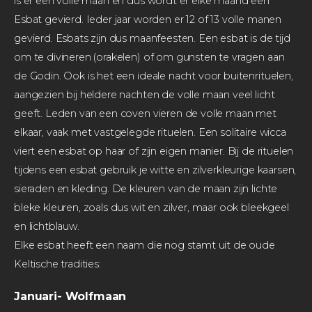
is er een volle maan en dus wordt er elke maand een
Esbat gevierd. Ieder jaar worden er 12 of 13 volle manen
gevierd. Esbats zijn dus maanfeesten. Een esbat is de tijd
om te divineren (orakelen) of om gunsten te vragen aan
de Godin. Ook is het een ideale nacht voor buitenrituelen,
aangezien bij heldere nachten de volle maan veel licht
geeft.
Leden van een coven vieren de volle maan met
elkaar, vaak met vastgelegde rituelen. Een solitaire wicca
viert een esbat op haar of zijn eigen manier. Bij de rituelen
tijdens een esbat gebruik je witte en zilverkleurige kaarsen,
sieraden en kleding. De kleuren van de maan zijn lichte
bleke kleuren, zoals dus wit en zilver, maar ook bleekgeel
en lichtblauw.
Elke esbat heeft een naam die nog stamt uit de oude
Keltische tradities:
Januari- Wolfmaan