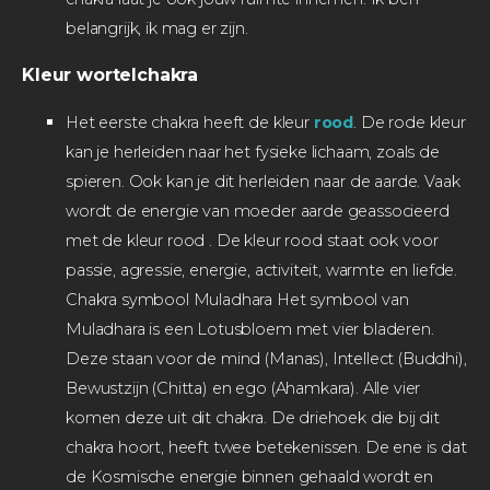
belangrijk, ik mag er zijn.
Kleur wortelchakra
Het eerste chakra heeft de kleur
rood
. De rode kleur
kan je herleiden naar het fysieke lichaam, zoals de
spieren. Ook kan je dit herleiden naar de aarde. Vaak
wordt de energie van moeder aarde geassocieerd
met de kleur
rood
. De kleur
rood
staat ook voor
passie, agressie, energie, activiteit, warmte en liefde.
Chakra symbool Muladhara Het symbool van
Muladhara is een Lotusbloem met vier bladeren.
Deze staan voor de mind (Manas), Intellect (Buddhi),
Bewustzijn (Chitta) en ego (Ahamkara). Alle vier
komen deze uit dit chakra. De driehoek die bij dit
chakra hoort, heeft twee betekenissen. De ene is dat
de Kosmische energie binnen gehaald wordt en