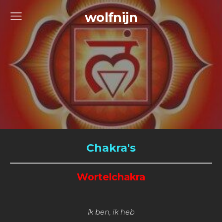
wolfnijn
Chakra's
Wortelchakra
Ik ben, ik heb