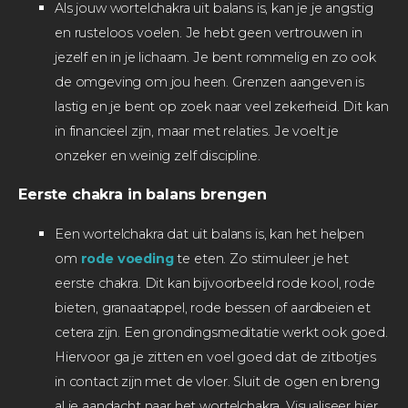
Als jouw wortelchakra uit balans is, kan je je angstig
en rusteloos voelen. Je hebt geen vertrouwen in
jezelf en in je lichaam. Je bent rommelig en zo ook
de omgeving om jou heen. Grenzen aangeven is
lastig en je bent op zoek naar veel zekerheid. Dit kan
in financieel zijn, maar met relaties. Je voelt je
onzeker en weinig zelf discipline.
Eerste chakra in balans brengen
Een wortelchakra dat uit balans is, kan het helpen
om
rode voeding
te eten. Zo stimuleer je het
eerste chakra. Dit kan bijvoorbeeld rode kool, rode
bieten, granaatappel, rode bessen of aardbeien et
cetera zijn. Een grondingsmeditatie werkt ook goed.
Hiervoor ga je zitten en voel goed dat de zitbotjes
in contact zijn met de vloer. Sluit de ogen en breng
al je aandacht naar het wortelchakra. Visualiseer hier