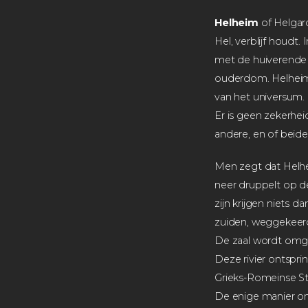
Helheim
of Helgard
Hel, verblijf houdt.
met de huiverende 
ouderdom. Helheim i
van het universum.
Er is geen zekerhe
andere, en of beide
Men zegt dat Helhe
neer druppelt op de
zijn krijgen niets d
zuiden, weggekeer
De zaal wordt omge
Deze rivier ontspri
Grieks-Romeinse St
De enige manier om