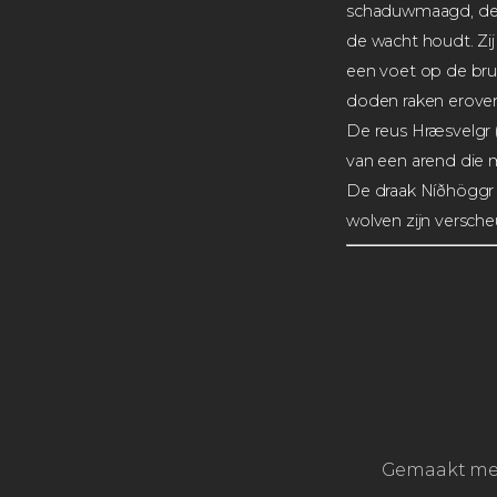
schaduwmaagd, de r
de wacht houdt. Zi
een voet op de brug
doden raken erover
De reus Hræsvelgr 
van een arend die m
De draak Níðhöggr v
wolven zijn versche
Gemaakt m