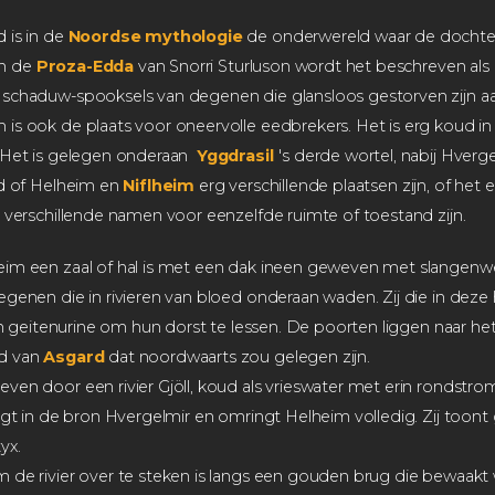
 is in de
Noordse mythologie
de onderwereld waar de dochte
 In de
Proza-Edda
van Snorri Sturluson wordt het beschreven als
schaduw-spooksels van degenen die glansloos gestorven zijn aa
s ook de plaats voor oneervolle eedbrekers. Het is erg koud in 
 Het is gelegen onderaan
Yggdrasil
's derde wortel, nabij Hverg
id of Helheim en
Niflheim
erg verschillende plaatsen zijn, of het 
 verschillende namen voor eenzelfde ruimte of toestand zijn.
im een zaal of hal is met een dak ineen geweven met slangenwer
genen die in rivieren van bloed onderaan waden. Zij die in deze
an geitenurine om hun dorst te lessen. De poorten liggen naar het 
d van
Asgard
dat noordwaarts zou gelegen zijn.
ven door een rivier Gjöll, koud als vrieswater met erin rondst
ngt in de bron Hvergelmir en omringt Helheim volledig. Zij toont 
yx.
 de rivier over te steken is langs een gouden brug die bewaakt