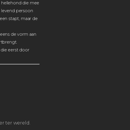
e hellehond die mee
g levend persoon
heen stapt, maar de
eleens de vorm aan
rtbrengt.
 die eerst door
r ter wereld.