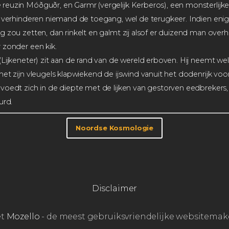
euzin Móðguðr, en Garmr (vergelijk Kerberos), een monsterlijk
j verhinderen niemand de toegang, wel de terugkeer. Indien eni
 zou zetten, dan rinkelt en galmt zij alsof er duizend man over
 zonder een kik.
(Lijkeneter) zit aan de rand van de wereld erboven. Hij neemt w
et zijn vleugels klapwiekend de ijswind vanuit het dodenrijk voo
oedt zich in de diepte met de lijken van gestorven eedbrekers,
urd.
Noordse Kosmologie
Disclaimer
et
Mozello
- de meest gebruiksvriendelijke websitemake