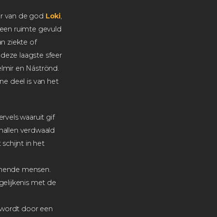
r van de god
Loki
,
 een ruimte gevuld
n ziekte of
deze laagste sfeer
elmir en Náströnd.
ene deel is van het
vels waaruit gif
 hallen verdwaald
schijnt in het
romende mensen.
gelijkenis met de
 wordt door een