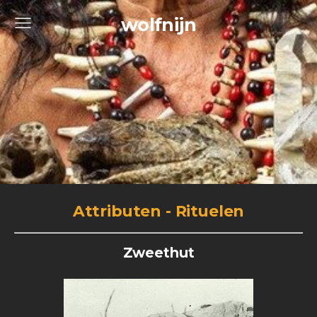
wolfnijn
Attributen - Rituelen
Zweethut