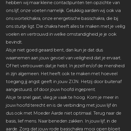
hebben wij maar kleine contactpunten ten opzichte van
ons lijf, onze voeten namelijk. Gelukkig aarden wij ook via
ons wortelchakra, onze energetische basischakra, die bij
ons stuitje ligt. Die chakra heeft alles te maken met je veilig
voelen en vertrouwd in welke omstandigheid je je ook
bevindt.
Als je niet goed geaard bent, dan kun je dat dus
waarnemen aan jouw gevoel van veiligheid dat je ervaart.
Of het vertrouwen dat je hebt. In jezelf en/of de mensheid
in zijn algemeen. Het heeft ook te maken met hoeveel
toegang jij angst geeft in jouw ZIJN. Hetzij door buitenaf
aangestuurd, of door jouw hoofd ingeprent.
Als je te snel gaat, vlieg je vaak te hoog. Kom je meer in
jouw hoofd terecht en is de verbinding met jouw lijf én
dus ook met Moeder Aarde niet optimaal. Terug naar de
basis, lief mens. Naar beneden zakken. In jouw lijf, in de
aarde. Zorg dat jouw rode basischakra mooi open bloeit