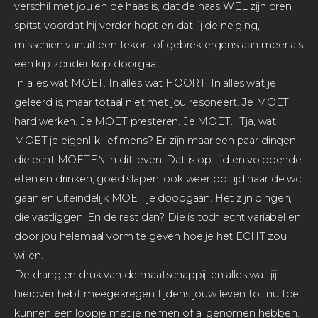
verschil met jou en de haas is, dat de haas WEL zijn oren
spitst voordat hij verder hopt en dat jij de neiging,
misschien vanuit een tekort of gebrek ergens aan meer als
een kip zonder kop doorgaat.
In alles wat MOET. In alles wat HOORT. In alles wat je
geleerd is, maar totaal niet met jou resoneert. Je MOET
hard werken. Je MOET presteren. Je MOET… Tja, wat
MOET je eigenlijk lief mens? Er zijn maar een paar dingen
die echt MOETEN in dit leven. Dat is op tijd en voldoende
eten en drinken, goed slapen, ook weer op tijd naar de wc
gaan en uiteindelijk MOET je doodgaan. Het zijn dingen,
die vastliggen. En de rest dan? Die is toch echt variabel en
door jou helemaal vorm te geven hoe je het ECHT zou
willen.
De drang en druk van de maatschappij, en alles wat jij
hierover hebt meegekregen tijdens jouw leven tot nu toe,
kunnen een loopje met je nemen of al genomen hebben.