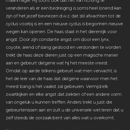
maanmagie. Hij toont ook dat het van richting te
veranderen als er een bedreiging is soms heel lonend kan
zijn of het jezelf bevriezen d.w.z. dat stil afwachten tot de
cyclus voorbij is en een nieuwe cyclus is begonnen nieuwe
wegen kan openen. De haas staat in het dierenrijk voor
angst. Door zijn constante angst om door een lynx,
coyote, arend of slang gedood en verslonden te worden
trekt de haas deze dieren juist op een magische manier
aan en gebeurt datgene wat hij het meeste vreest.
Omdat op aarde telkens gebeurt wat men verwacht, is
het de leer van de haas dat datgene waarvoor men het
meest bang is het vaakst zal gebeuren. Vermijd elk
zwartkijken en elke angst dat ziekten of een andere vorm
van ongeluk u kunnen treffen. Anders trekt u juist die
gebeurtenissen aan en zult u de universele wet leren dat u
zelf steeds de oorzaak bent van alles wat u overkomt.