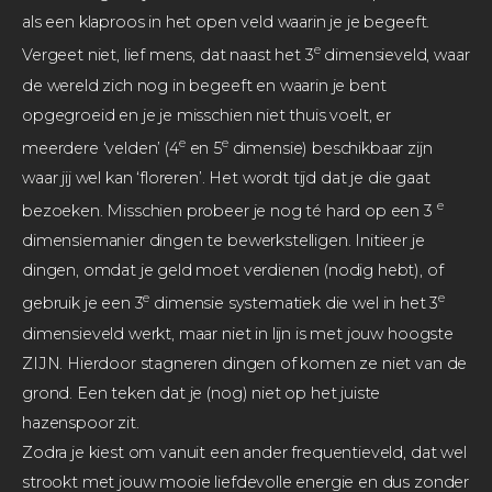
als een klaproos in het open veld waarin je je begeeft.
e
Vergeet niet, lief mens, dat naast het 3
dimensieveld, waar
de wereld zich nog in begeeft en waarin je bent
opgegroeid en je je misschien niet thuis voelt, er
e
e
meerdere ‘velden’ (4
en 5
dimensie) beschikbaar zijn
waar jij wel kan ‘floreren’. Het wordt tijd dat je die gaat
e
bezoeken. Misschien probeer je nog té hard op een 3
dimensiemanier dingen te bewerkstelligen. Initieer je
dingen, omdat je geld moet verdienen (nodig hebt), of
e
e
gebruik je een 3
dimensie systematiek die wel in het 3
dimensieveld werkt, maar niet in lijn is met jouw hoogste
ZIJN. Hierdoor stagneren dingen of komen ze niet van de
grond. Een teken dat je (nog) niet op het juiste
hazenspoor zit.
Zodra je kiest om vanuit een ander frequentieveld, dat wel
strookt met jouw mooie liefdevolle energie en dus zonder