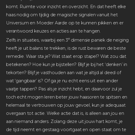
komt. Ruimte voor inzicht en overzicht. En dat heeft elke
haas nodig om tijdig de magische signalen vanuit het
Universum en Moeder Aarde op te kunnen pikken en er
verantwoord keuzes en acties aan te hangen.
e
Zelfs in situaties, waarbij een 3
dimensie paniek de neiging
heeft je uit balans te trekken, is de rust bewaren de beste
remedie. Waar sta je? Wat staat erop stapel? Wat zou dat
betekenen? Hoe kun je bijstellen? Blijf je bij het ‘denken’ in
tekorten? Blijf je vasthouden aan wat je altijd al deed of
wat ‘gangbaar’ is? Of ga je nu echt eens uit een ander
vaatje tappen? Pas als je inzicht hebt, en daarvoor zul je
toch echt mogen leren beter jouw haasoren te spitsen en
helemaal te vertrouwen op jouw gevoel, kun je adequaat
overgaan tot actie. Welke actie dat is, is alleen aan jou en
aan niemand anders. Zolang deze uit jouw hart komt, je
de tijd neemt en gestaag voortgaat en open staat om te