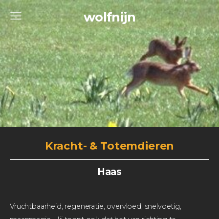
wolfnijn
Kracht- & Totemdieren
Haas
Vruchtbaarheid, regeneratie, overvloed, snelvoetig,