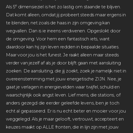
e
Als 5
dimensieziel is het zo lastig om staande te blijven.
Dat komt alleen, omdat jij probeert steeds maar ergens in
te blenden, net zoals de haas in zijn omgeving kan
wegvallen. Dan is ie ineens verdwenen. Opgeslokt door
de omgeving. Voor hem een fantastisch iets, want
daardoor kan hij zijn leven redden in bepaalde situaties.
Maar voor jou is het funest. Je raakt alleen maar steeds
verder van jezelf af als je door blijft gaan met aansluiting
zoeken. De aansluiting, die jij zoekt, zoek je namelijk niet in
overeenstemming met jouw energetische ZIJN. Nee, je
gaat je verlagen in energievelden waar twijfel, schuld en
waarschijnlijk ook angst leven. Lief mens, die stations, of
anders gezegd die eerder geleefde levens, ben je toch
echt al gepasseerd. Er is nu echt beter en mooier voor jou
weggelegd. Als je maar gelooft, vertrouwt, accepteert en
keuzes maakt op ALLE fronten, die in lijn zijn met jouw