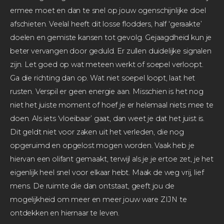
ermee moet en dan te snel op jouw ogenschijnlijke doel
afschieten. Veelal heeft dit losse flodders, half ‘geraakte’
doelen en gemiste kansen tot gevolg. Gejaagdheid kun je
beter vervangen door geduld. Er zullen duidelijke signalen
zijn. Let goed op wat meteen werkt of soepel verloopt.
Ga die richting dan op. Wat niet soepel loopt, laat het
rusten. Verspil er geen energie aan. Misschien is het nog
niet het juiste moment of hoef je er helemaal niets mee te
doen. Als iets ‘vloeibaar’ gaat, dan weet je dat het juist is.
Dit geldt niet voor zaken uit het verleden, die nog
opgeruimd en opgelost mogen worden. Vaak heb je
hiervan een olifant gemaakt, terwijl als je je ertoe zet, je het
eigenlijk heel snel voor elkaar hebt. Maak de weg vrij, lief
mens. De ruimte die dan ontstaat, geeft jou de
mogelijkheid om meer en meer jouw ware ZIJN te
ontdekken en hiernaar te leven.