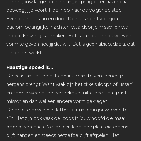
Jij met jouw lange oren en lange springpoten, razend rap
beweeg jij je voort. Hop, hop, naar de volgende stop.
Even daar stilstaan en door. De haas heeft voor jou
daarom belangrijke inzichten, waardoor je misschien wel
andere keuzes gaat maken. Het is aan jou om jouw leven
vorm te geven hoe jij dat wilt. Dat is geen abracadabra, dat
is hoe het werkt.
Haastige
spoed is…
De haas laat je zien dat continu maar blijven rennen je
nergens brengt. Want vaak zijn het cirkels (loops of lussen)
en kom je weer bij het vertrekpunt uit al heeft dat punt
misschien dan wel een andere vorm gekregen.
De cirkels hoeven niet letterlijk situaties in jouw leven te
zijn. Het zijn ook vaak de loops in jouw hoofd die maar
door blijven gaan. Net als een langspeelplaat die ergens
blijft hangen en steeds hetzelfde blijft afspelen. Het