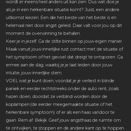
wordt er ineens heel anders uit kan zien. Dus wat doe je
als je in een herkenbare situatie komt? Juist, een andere
uitkomst kiezen. Een die het beste van het beste is en
helemaal niet door angst geleid. Daar valt voor jou op dit
moment de overwinning te behalen.
Keer je in jezelf. Ga de stilte binnen op jouw eigen manier.
Maak vanuit jouw innerlijke rust contact met de situatie of
het symptoom of het gevoel dat dreigt te ontsporen. Ga
ermee aan de slag, waarbij je je laat leiden door jouw
intuïtie, jouw innerlijke stem.
VOEL wat je kunt doen, voordat je je verliest in blinde
paniek en eerder rechtstreeks onder de auto rent, zoals
hazen doen, doordat ze verblind worden door de
koplampen (de eerder meegemaakte situatie of het
herkenbare symptoom) of er als een haas vandoor te
gaan. Rem af. Bekijk. Geef jouw angsthaas de ruimte om
te ontwijken, te stoppen en de andere kant op te hoppen.