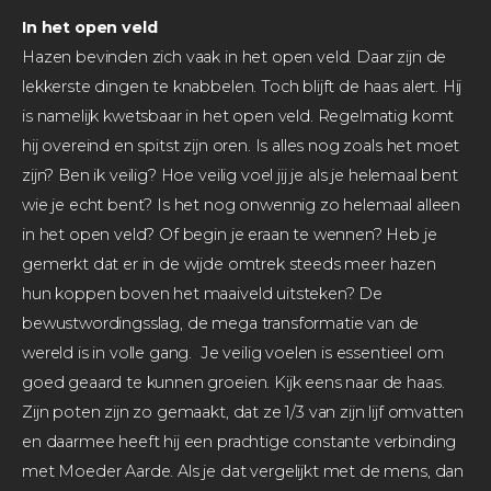
In het open veld
Hazen bevinden zich vaak in het open veld. Daar zijn de
lekkerste dingen te knabbelen. Toch blijft de haas alert. Hij
is namelijk kwetsbaar in het open veld. Regelmatig komt
hij overeind en spitst zijn oren. Is alles nog zoals het moet
zijn? Ben ik veilig? Hoe veilig voel jij je als je helemaal bent
wie je echt bent? Is het nog onwennig zo helemaal alleen
in het open veld? Of begin je eraan te wennen? Heb je
gemerkt dat er in de wijde omtrek steeds meer hazen
hun koppen boven het maaiveld uitsteken? De
bewustwordingsslag, de mega transformatie van de
wereld is in volle gang.
Je veilig voelen is essentieel om
goed geaard te kunnen groeien. Kijk eens naar de haas.
Zijn poten zijn zo gemaakt, dat ze 1/3 van zijn lijf omvatten
en daarmee heeft hij een prachtige constante verbinding
met Moeder Aarde. Als je dat vergelijkt met de mens, dan