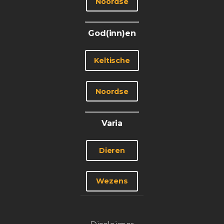
Noordse
God(inn)en
Keltische
Noordse
Varia
Dieren
Wezens