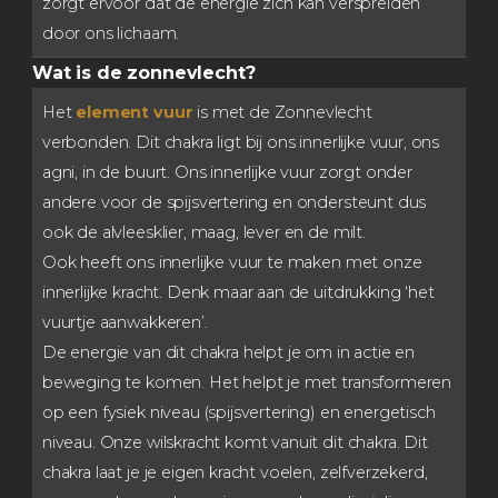
zorgt ervoor dat de energie zich kan verspreiden
door ons lichaam.
Wat is de zonnevlecht?
Het
element vuur
is met de Zonnevlecht
verbonden. Dit chakra ligt bij ons innerlijke vuur, ons
agni, in de buurt. Ons innerlijke vuur zorgt onder
andere voor de spijsvertering en ondersteunt dus
ook de alvleesklier, maag, lever en de milt.
Ook heeft ons innerlijke
vuur
te maken met onze
innerlijke kracht. Denk maar aan de uitdrukking ‘het
vuurtje aanwakkeren’.
De energie van dit chakra helpt je om in actie en
beweging te komen. Het helpt je met transformeren
op een fysiek niveau (spijsvertering) en energetisch
niveau. Onze wilskracht komt vanuit dit chakra. Dit
chakra laat je je eigen kracht voelen, zelfverzekerd,