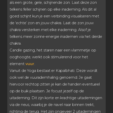
als een grote, gele, schijnende zon. Laat deze zon
telkens feller schijnen op elke inademing. Als dit al
goed schijnt kun je een verbinding visualiseren met
de ‘echte’ zon en jouw chakra. Laat de zon jouw
chakra versterken met elke inademing. Alsof je
telkens meer zonne-energie inademen via het derde
chakra.
Candle gazing, het staren naar een vlammetje op
ooghoogte, werkt ook stimulerend voor het
element
vuur
.
Vanuit de Yoga bestaat er Kapalbhati. Deze wordt
ook wel de vuurademhaling genoemd. Je gaat
hiervoor rechtop zitten je kan de handen eventueel
op de buik plaatsen. Je focust jezelf op de
uitademing. Dit zijn korte en krachtige uitademingen
via de neus, waarbij je de navel naar binnen trekt,
richting de terug. Het zijn ongeveer 2 uitademingen