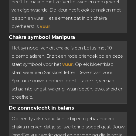
heeft te maken met zelfvertrouwen en een gevoel
van eigenwaarde. De kleur heeft ook te maken met
de zon en vuur. Het element dat in dit chakra
overheerst is
vuur
.
Chakra symbool Manipura
Het symbool van dit chakra is een Lotus met 10
bloembladeren. Er zit een rode driehoek op en deze
staat symbool voor het
vuur
. Op elk bloemblad
staat weer een Sanskriet letter. Deze staan voor
Spirituele onwetendheid: dorst – jaloezie, verraad,
schaamte, angst, walging, waanideeën, dwaasheid en
droefheid.
De zonnevlecht in balans
Op een fysiek niveau kun je bij een gebalanceerd
chakra merken dat je spijsvertering soepel gaat. Jouw
innerlijke vuur werkt goed en de voeding die je tot je