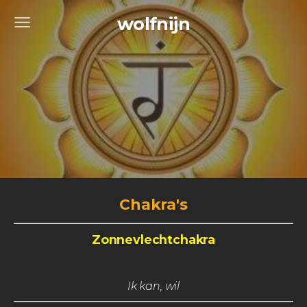
wolfnijn
Chakra's
Zonnevlechtchakra
Ik kan, wil